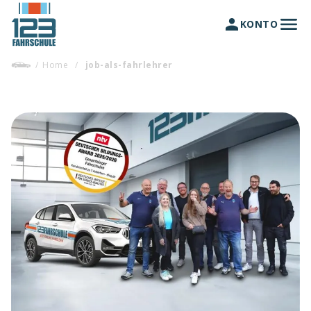
KONTO
/
Home
/
job-als-fahrlehrer